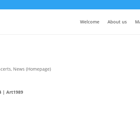
Welcome
About us
M
certs
,
News (Homepage)
 Art1989