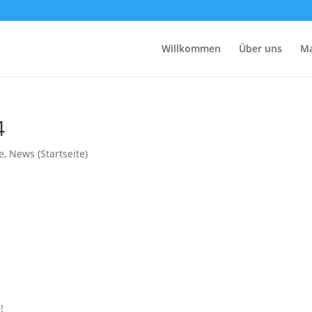
Willkommen
Über uns
M
4
e
,
News (Startseite)
!